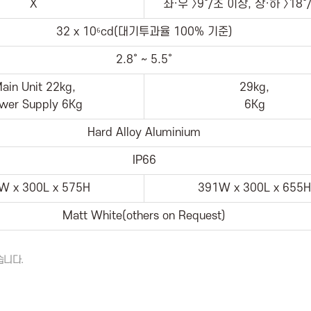
X
좌·우 〉9˚/초 이상, 상·하 〉18
32 x 10⁶cd(대기투과율 100% 기준)
2.8˚ ~ 5.5˚
ain Unit 22kg,
29kg,
wer Supply 6Kg
6Kg
Hard Alloy Aluminium
IP66
W x 300L x 575H
391W x 300L x 655H
Matt White(others on Request)
습니다.