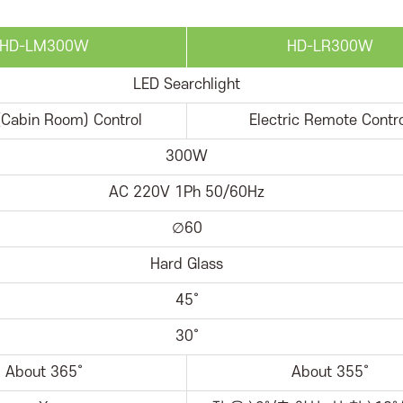
HD-LM300W
HD-LR300W
LED Searchlight
Cabin Room) Control
Electric Remote Contr
300W
AC 220V 1Ph 50/60Hz
∅60
Hard Glass
45˚
30˚
About 365˚
About 355˚