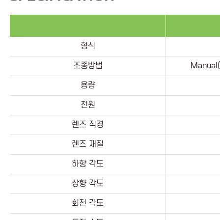
형식
조종방법
Manual(
용량
전원
렌즈 직경
렌즈 재질
하향 각도
상향 각도
회전 각도