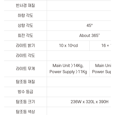
반사경 재질
H
하향 각도
상향 각도
45°
회전 각도
About 365˚
라이트 밝기
10 x 10⁶cd
16 × 10
라이트 각도
Main Unit 〉14Kg,
Main Unit 
라이트 무게
Power Supply 〉11Kg
Power Suppl
탐조등 재질
H
방수 등급
탐조등 크기
236W x 320L x 390H
탐조등 색상