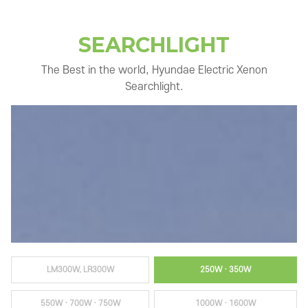
SEARCHLIGHT
The Best in the world, Hyundae Electric Xenon
Searchlight.
LM300W, LR300W
250W · 350W
550W · 700W · 750W
1000W · 1600W